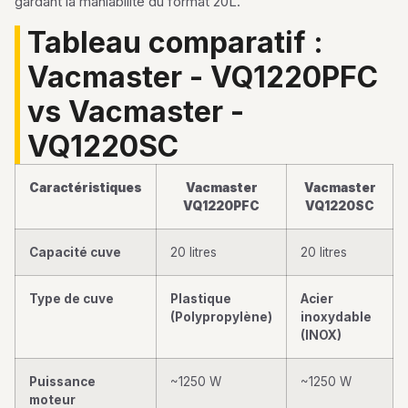
gardant la maniabilité du format 20L.
Tableau comparatif :
Vacmaster - VQ1220PFC
vs Vacmaster -
VQ1220SC
Caractéristiques
Vacmaster
Vacmaster
VQ1220PFC
VQ1220SC
Capacité cuve
20 litres
20 litres
Type de cuve
Plastique
Acier
(Polypropylène)
inoxydable
(INOX)
Puissance
~1250 W
~1250 W
moteur