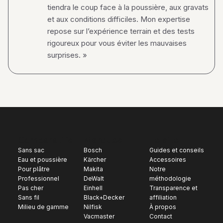
tiendra le coup face à la poussière, aux gravats
et aux conditions difficiles. Mon expertise
repose sur l’expérience terrain et des tests
rigoureux pour vous éviter les mauvaises
surprises. »
Comparatifs
Marques
Le site
Sans sac
Bosch
Guides et conseils
Eau et poussière
Kärcher
Accessoires
Pour plâtre
Makita
Notre
Professionnel
DeWalt
méthodologie
Pas cher
Einhell
Transparence et
Sans fil
Black+Decker
affiliation
Milieu de gamme
Nilfisk
À propos
Vacmaster
Contact