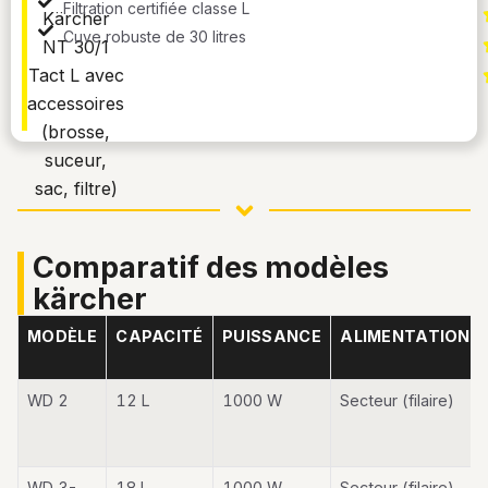
Filtration certifiée classe L
Cuve robuste de 30 litres
comparatif des modèles
kärcher
MODÈLE
CAPACITÉ
PUISSANCE
ALIMENTATION
WD 2
12 L
1000 W
Secteur (filaire)
WD 3-
18 L
1000 W
Secteur (filaire)