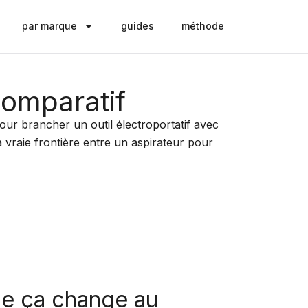
par marque
guides
méthode
comparatif
pour brancher un outil électroportatif avec
a vraie frontière entre un aspirateur pour
ue ça change au