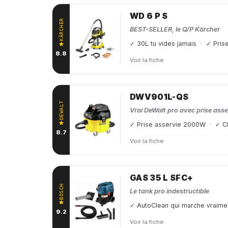
WD 6 P S
KÄRCHER
BEST-SELLER, le Q/P Kärcher
✓ 30L tu vides jamais
✓ Pris
8.8
Voir la fiche
DWV901L-QS
DEWALT
Vrai DeWalt pro avec prise asse
✓ Prise asservie 2000W
✓ C
8.7
Voir la fiche
GAS 35 L SFC+
BOSCH
Le tank pro indestructible
✓ AutoClean qui marche vraime
9.2
Voir la fiche