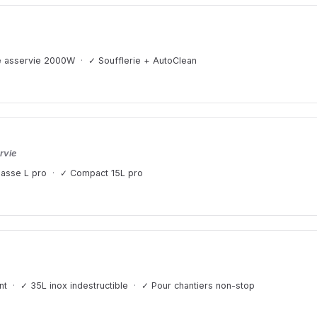
e asservie 2000W
✓ Soufflerie + AutoClean
rvie
lasse L pro
✓ Compact 15L pro
nt
✓ 35L inox indestructible
✓ Pour chantiers non-stop