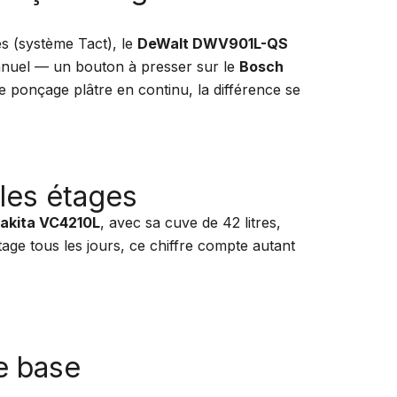
es (système Tact), le
DeWalt DWV901L-QS
anuel — un bouton à presser sur le
Bosch
e ponçage plâtre en continu, la différence se
 les étages
akita VC4210L
, avec sa cuve de 42 litres,
tage tous les jours, ce chiffre compte autant
e base