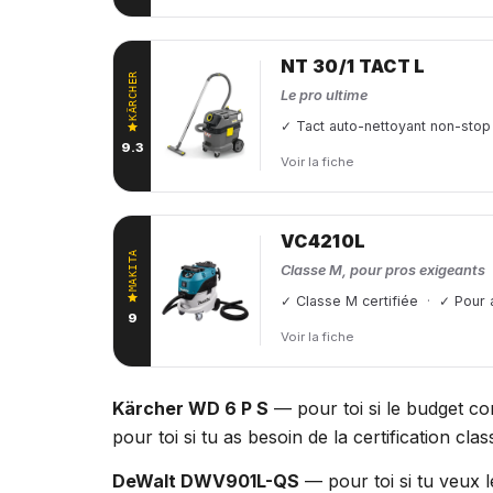
NT 30/1 TACT L
KÄRCHER
Le pro ultime
✓ Tact auto-nettoyant non-stop
9.3
Voir la fiche
VC4210L
MAKITA
Classe M, pour pros exigeants
✓ Classe M certifiée
✓ Pour 
9
Voir la fiche
Kärcher WD 6 P S
— pour toi si le budget com
pour toi si tu as besoin de la certification cl
DeWalt DWV901L-QS
— pour toi si tu veux l