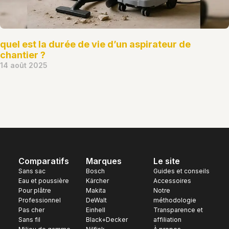
quel est la durée de vie d’un aspirateur de
chantier ?
14 août 2025
Comparatifs
Marques
Le site
Sans sac
Bosch
Guides et conseils
Eau et poussière
Kärcher
Accessoires
Pour plâtre
Makita
Notre
Professionnel
DeWalt
méthodologie
Pas cher
Einhell
Transparence et
Sans fil
Black+Decker
affiliation