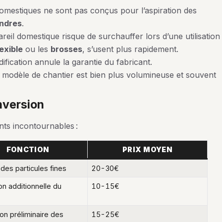
domestiques ne sont pas conçus pour l’aspiration des
ndres
.
eil domestique risque de surchauffer lors d’une utilisation
lexible
ou les
brosses
, s’usent plus rapidement.
ification annule la garantie du fabricant.
 modèle de chantier est bien plus volumineuse et souvent
onversion
nts incontournables :
FONCTION
PRIX MOYEN
des particules fines
20-30€
on additionnelle du
10-15€
on préliminaire des
15-25€