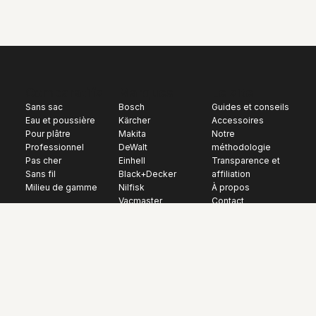
Comparatifs
Marques
Le site
Sans sac
Bosch
Guides et conseils
Eau et poussière
Kärcher
Accessoires
Pour plâtre
Makita
Notre
Professionnel
DeWalt
méthodologie
Pas cher
Einhell
Transparence et
Sans fil
Black+Decker
affiliation
Milieu de gamme
Nilfisk
À propos
Vacmaster
Contact
Lidl
Mentions légales
En tant que Partenaire Amazon, je réalise un bénéfice sur les
achats remplissant les conditions requises. Les prix indiqués
sont donnés à titre indicatif et peuvent avoir changé depuis
leur relevé.
Copyright © 2026 aspirateurchantier | Tous droits
réservés