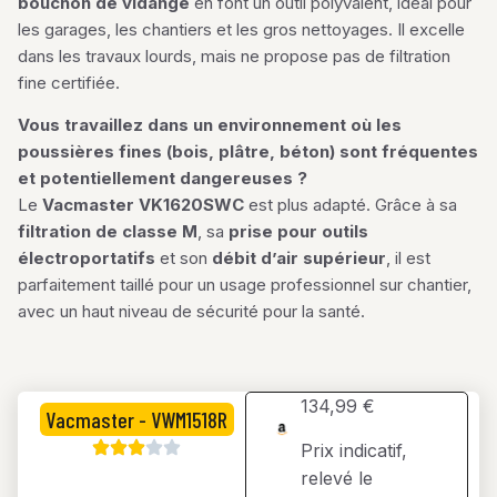
bouchon de vidange
en font un outil polyvalent, idéal pour
les garages, les chantiers et les gros nettoyages. Il excelle
dans les travaux lourds, mais ne propose pas de filtration
fine certifiée.
Vous travaillez dans un environnement où les
poussières fines (bois, plâtre, béton) sont fréquentes
et potentiellement dangereuses ?
Le
Vacmaster VK1620SWC
est plus adapté. Grâce à sa
filtration de classe M
, sa
prise pour outils
électroportatifs
et son
débit d’air supérieur
, il est
parfaitement taillé pour un usage professionnel sur chantier,
avec un haut niveau de sécurité pour la santé.
134,99 €
Vacmaster - VWM1518R
Prix indicatif,
relevé le