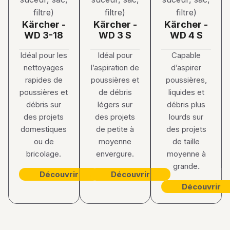
Kärcher -
Kärcher -
Kärcher -
WD 3-18
WD 3 S
WD 4 S
Idéal pour les
Idéal pour
Capable
nettoyages
l’aspiration de
d’aspirer
rapides de
poussières et
poussières,
poussières et
de débris
liquides et
débris sur
légers sur
débris plus
des projets
des projets
lourds sur
domestiques
de petite à
des projets
ou de
moyenne
de taille
bricolage.
envergure.
moyenne à
grande.
Découvrir
Découvrir
Découvrir