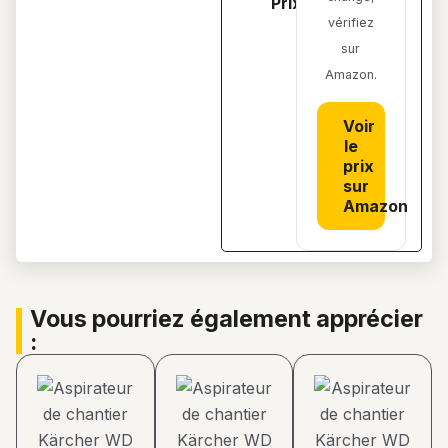
prix sur amazon
vérifiez
sur
Amazon.
Voir
le
prix
sur
Amazon
vous pourriez également apprécier
: