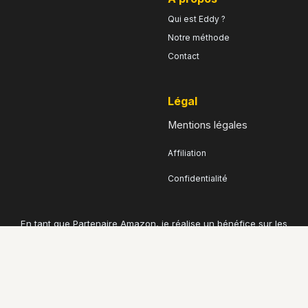
Qui est Eddy ?
Notre méthode
Contact
légal
Mentions légales
Affiliation
Confidentialité
En tant que Partenaire Amazon, je réalise un bénéfice sur les
achats remplissant les conditions requises. Les prix indiqués
sont donnés à titre indicatif et peuvent avoir changé depuis
leur relevé.
copyright © 2026 aspirateurchantier | tous