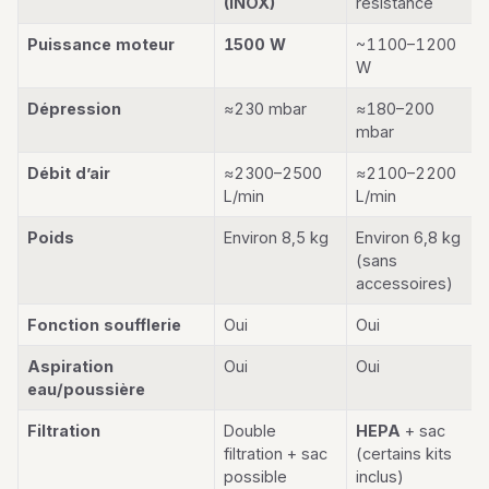
(INOX)
résistance
Puissance moteur
1500 W
~1100–1200
W
Dépression
≈230 mbar
≈180–200
mbar
Débit d’air
≈2300–2500
≈2100–2200
L/min
L/min
Poids
Environ 8,5 kg
Environ 6,8 kg
(sans
accessoires)
Fonction soufflerie
Oui
Oui
Aspiration
Oui
Oui
eau/poussière
Filtration
Double
HEPA
+ sac
filtration + sac
(certains kits
possible
inclus)