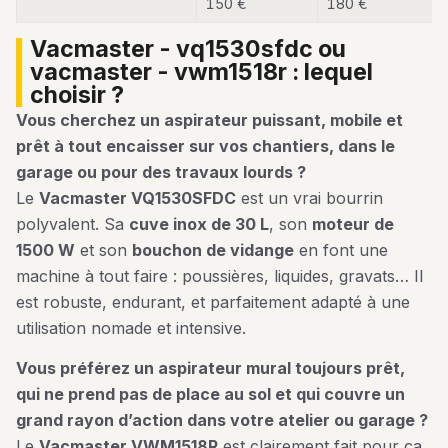
150 €
180 €
vacmaster - vq1530sfdc ou
vacmaster - vwm1518r : lequel
choisir ?
Vous cherchez un aspirateur puissant, mobile et
prêt à tout encaisser sur vos chantiers, dans le
garage ou pour des travaux lourds ?
Le
Vacmaster VQ1530SFDC
est un vrai bourrin
polyvalent. Sa
cuve inox de 30 L
, son
moteur de
1500 W
et son
bouchon de vidange
en font une
machine à tout faire : poussières, liquides, gravats… Il
est robuste, endurant, et parfaitement adapté à une
utilisation nomade et intensive.
Vous préférez un aspirateur mural toujours prêt,
qui ne prend pas de place au sol et qui couvre un
grand rayon d’action dans votre atelier ou garage ?
Le
Vacmaster VWM1518R
est clairement fait pour ça.