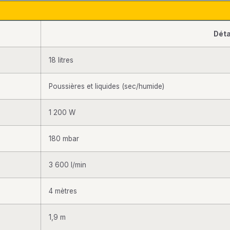
Déta
18 litres
Poussières et liquides (sec/humide)
1 200 W
180 mbar
3 600 l/min
4 mètres
1,9 m