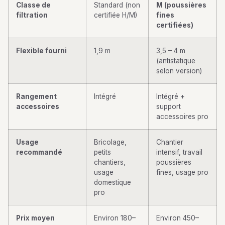
Classe de
Standard (non
M (poussières
filtration
certifiée H/M)
fines
certifiées)
Flexible fourni
1,9 m
3,5 – 4 m
(antistatique
selon version)
Rangement
Intégré
Intégré +
accessoires
support
accessoires pro
Usage
Bricolage,
Chantier
recommandé
petits
intensif, travail
chantiers,
poussières
usage
fines, usage pro
domestique
pro
Prix moyen
Environ 180–
Environ 450–