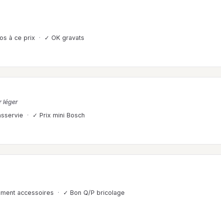
os à ce prix
✓ OK gravats
r léger
asservie
✓ Prix mini Bosch
ment accessoires
✓ Bon Q/P bricolage