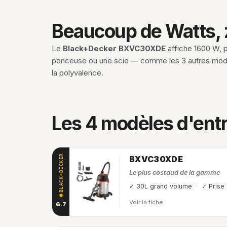
Beaucoup de Watts, z
Le
Black+Decker BXVC30XDE
affiche 1600 W, p
ponceuse ou une scie — comme les 3 autres modèl
la polyvalence.
Les 4 modèles d'ent
BLACK+DECKER
BXVC30XDE
Le plus costaud de la gamme
✓ 30L grand volume
✓ Prise
Voir la fiche
6.7