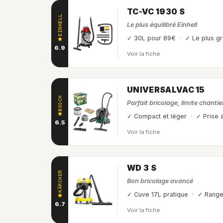
TC-VC 1930 S
EINHELL
Le plus équilibré Einhell
✓ 30L pour 89€
✓ Le plus gr
6.9
Voir la fiche
UNIVERSALVAC 15
BOSCH
Parfait bricolage, limite chantie
✓ Compact et léger
✓ Prise 
6.5
Voir la fiche
WD 3 S
KÄRCHER
Bon bricolage avancé
✓ Cuve 17L pratique
✓ Range
6.7
Voir la fiche