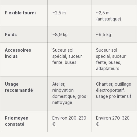
Flexible fourni
~2,5 m
~2,5 m
(antistatique)
Poids
~8,9 kg
~9,5 kg
Accessoires
Suceur sol
Suceur sol
inclus
spécial, suceur
spécial, suceur
fente, buses
fente, buses,
adaptateurs
Usage
Atelier,
Chantier, outillage
recommandé
rénovation
électroportatif,
domestique, gros
usage pro intensif
nettoyage
Prix moyen
Environ 200–230
Environ 270–320
constaté
€
€