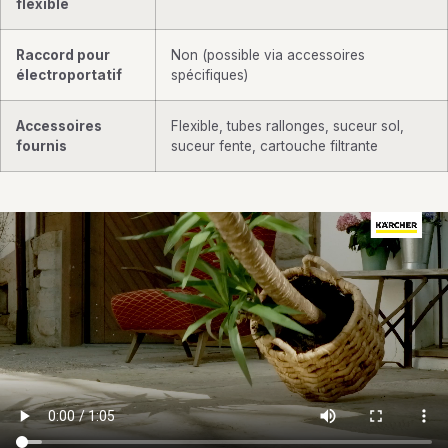
flexible
Raccord pour
Non (possible via accessoires
électroportatif
spécifiques)
Accessoires
Flexible, tubes rallonges, suceur sol,
fournis
suceur fente, cartouche filtrante