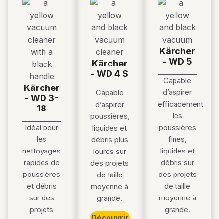
Kärcher
- WD 5
Kärcher
- WD 4 S
Capable
Kärcher
d’aspirer
Capable
- WD 3-
efficacement
d’aspirer
18
les
poussières,
Idéal pour
poussières
liquides et
les
fines,
débris plus
nettoyages
liquides et
lourds sur
rapides de
débris sur
des projets
poussières
des projets
de taille
et débris
de taille
moyenne à
sur des
moyenne à
grande.
projets
grande.
Découvrir