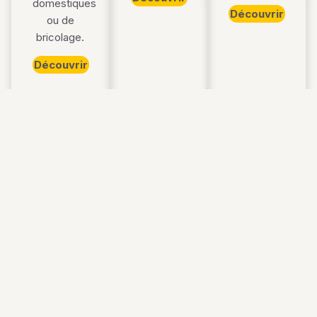
domestiques
Découvrir
ou de
bricolage.
Découvrir
Comparatifs
Marques
Le site
Sans sac
Bosch
Guides et conseils
Eau et poussière
Kärcher
Accessoires
Pour plâtre
Makita
Notre
Professionnel
DeWalt
méthodologie
Pas cher
Einhell
Transparence et
Sans fil
Black+Decker
affiliation