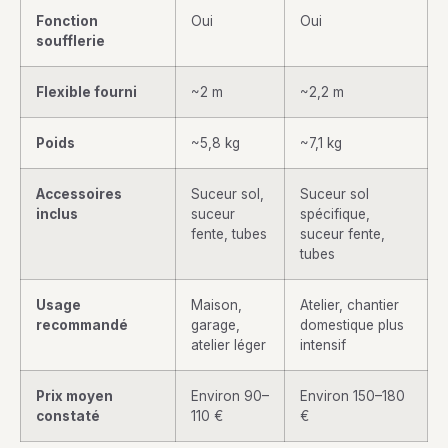
Fonction
Oui
Oui
soufflerie
Flexible fourni
~2 m
~2,2 m
Poids
~5,8 kg
~7,1 kg
Accessoires
Suceur sol,
Suceur sol
inclus
suceur
spécifique,
fente, tubes
suceur fente,
tubes
Usage
Maison,
Atelier, chantier
recommandé
garage,
domestique plus
atelier léger
intensif
Prix moyen
Environ 90–
Environ 150–180
constaté
110 €
€