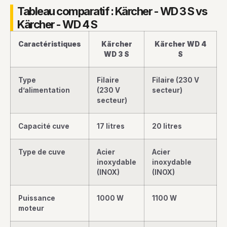
Tableau comparatif : Kärcher - WD 3 S vs
Kärcher - WD 4 S
Caractéristiques
Kärcher
Kärcher WD 4
WD 3 S
S
Type
Filaire
Filaire (230 V
d’alimentation
(230 V
secteur)
secteur)
Capacité cuve
17 litres
20 litres
Type de cuve
Acier
Acier
inoxydable
inoxydable
(INOX)
(INOX)
Puissance
1000 W
1100 W
moteur