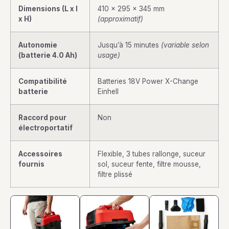
Dimensions (L x l
410 x 295 x 345 mm
x H)
(approximatif)
Autonomie
Jusqu’à 15 minutes
(variable selon
(batterie 4.0 Ah)
usage)
Compatibilité
Batteries 18V Power X-Change
batterie
Einhell
Raccord pour
Non
électroportatif
Accessoires
Flexible, 3 tubes rallonge, suceur
fournis
sol, suceur fente, filtre mousse,
filtre plissé