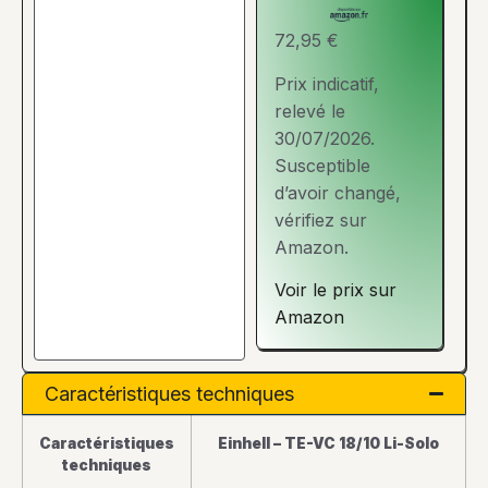
72,95 €
Prix indicatif,
relevé le
30/07/2026.
Susceptible
d’avoir changé,
vérifiez sur
Amazon.
Voir le prix sur
Amazon
Caractéristiques techniques
Caractéristiques
Einhell – TE-VC 18/10 Li-Solo
techniques