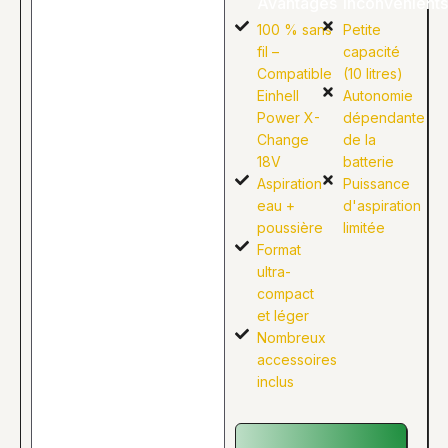
Avantages
Inconvénients
100 % sans
Petite
fil –
capacité
Compatible
(10 litres)
Einhell
Autonomie
Power X-
dépendante
Change
de la
18V
batterie
Aspiration
Puissance
eau +
d'aspiration
poussière
limitée
Format
ultra-
compact
et léger
Nombreux
accessoires
inclus