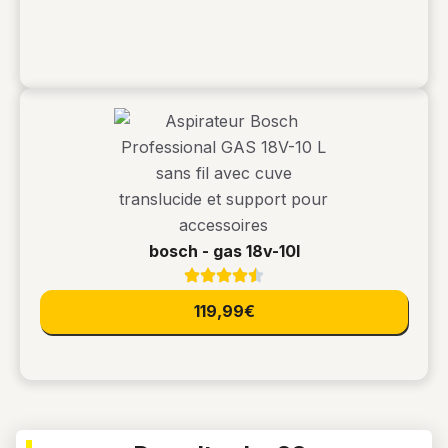
bosch - gas 18v-10l
119,99€