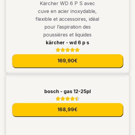
kärcher - wd 6 p s
169,90€
bosch - gas 12-25pl
168,99€