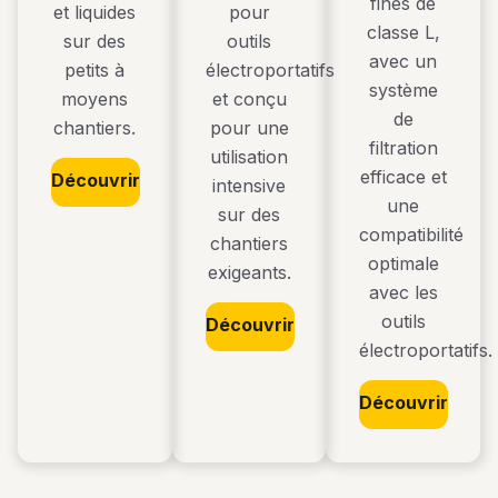
fines de
et liquides
pour
classe L,
sur des
outils
avec un
petits à
électroportatifs
système
moyens
et conçu
de
chantiers.
pour une
filtration
utilisation
efficace et
Découvrir
intensive
une
sur des
compatibilité
chantiers
optimale
exigeants.
avec les
outils
Découvrir
électroportatifs.
Découvrir